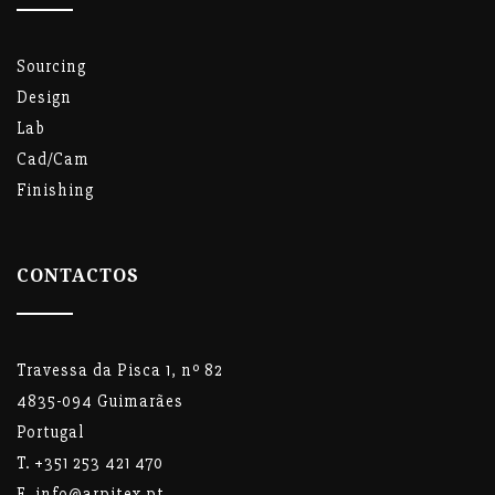
Sourcing
Design
Lab
Cad/Cam
Finishing
CONTACTOS
Travessa da Pisca 1, nº 82
4835-094 Guimarães
Portugal
T. +351 253 421 470
E. info@arpitex.pt